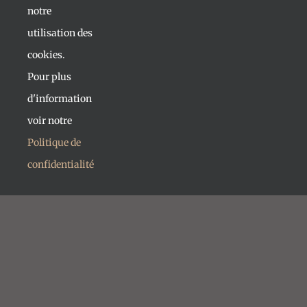
notre
utilisation des
cookies.
Pour plus
d'information
voir notre
Politique de
confidentialité
PROJET UNIQUE
164 appartements haut de gamme
Construction de 4, 5 et 6 étages avec vue
exceptionnelle.